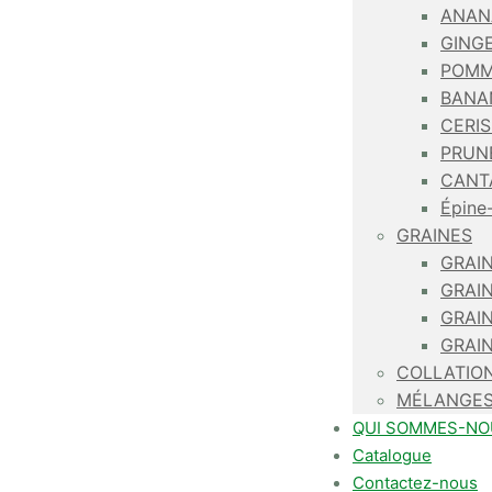
ANAN
GING
POMM
BANA
CERI
PRUN
CANT
Épine-
GRAINES
GRAIN
GRAI
GRAI
GRAI
COLLATIO
MÉLANGE
QUI SOMMES-NO
Catalogue
Contactez-nous