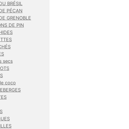
DU BRÉSIL
 DE PÉCAN
 DE GRENOBLE
NS DE PIN
HIDES
ETTES
CHÉS
ES
s secs
COTS
ES
de coco
EBERGES
YES
S
UES
ILLES