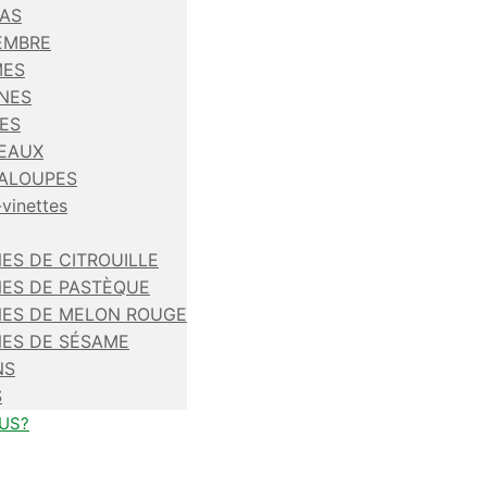
AS
EMBRE
ES
NES
SES
EAUX
ALOUPES
vinettes
ES DE CITROUILLE
NES DE PASTÈQUE
NES DE MELON ROUGE
NES DE SÉSAME
NS
S
US?