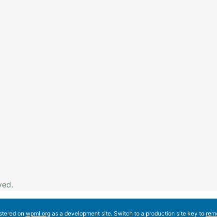
ved.
istered on
wpml.org
as a development site. Switch to a production site key to
rem