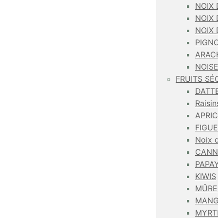
NOIX 
NOIX
NOIX
PIGNO
ARAC
NOIS
FRUITS SÉ
DATT
Raisin
APRI
FIGU
Noix 
CANN
PAPA
KIWIS
MÛRE
MANG
MYRT